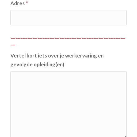
Adres
*
-----------------------------------------------
--
Vertel kort iets over je werkervaring en
gevolgde opleiding(en)