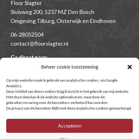
Floor Slagter
Sluisweg 200, 5237 MZ Den Bosch
Omgeving Tilburg, Oisterwijk en Eindhoven
06-28052504
contact@floorslagter.nl
Ga direct naar:
–
Algemene Voorwaarden voor opleidingen en
Beheer cookie toestemming
trajecten
Op mijn website maak ik gebruik van analytische cookies, via Google
– Algemene voorwaarden voor individuele
Analytics.
Door middel van deze cookies krijg ik inzicht in het gebruik van mij website.
begeleiding
Met deze data kan ik de website optimaliseren, waardoor de
– Begeleidingsovereenkomst
gebruikerservaring voor de bezoekers verbeterd kan worden.
De privacy van de bezoeker blijft met deze analytische cookies gewaarborgd.
– Privacyverklaring
– Klachtenregeling
Accepteren