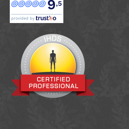
9
,5
provided by