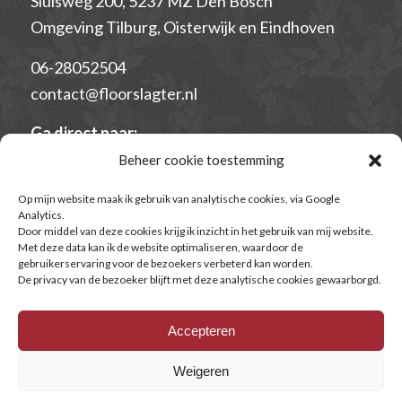
Sluisweg 200, 5237 MZ Den Bosch
Omgeving Tilburg, Oisterwijk en Eindhoven
06-28052504
contact@floorslagter.nl
Ga direct naar:
–
Algemene Voorwaarden voor opleidingen en
Beheer cookie toestemming
trajecten
Op mijn website maak ik gebruik van analytische cookies, via Google
– Algemene voorwaarden voor individuele
Analytics.
Door middel van deze cookies krijg ik inzicht in het gebruik van mij website.
begeleiding
Met deze data kan ik de website optimaliseren, waardoor de
– Begeleidingsovereenkomst
gebruikerservaring voor de bezoekers verbeterd kan worden.
De privacy van de bezoeker blijft met deze analytische cookies gewaarborgd.
– Privacyverklaring
– Klachtenregeling
Accepteren
Weigeren