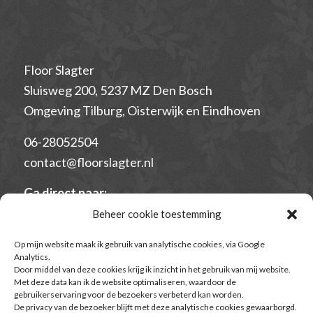
Floor Slagter
Sluisweg 200, 5237 MZ Den Bosch
Omgeving Tilburg, Oisterwijk en Eindhoven
06-28052504
contact@floorslagter.nl
Ga direct naar:
–
Algemene Voorwaarden voor opleidingen en
Beheer cookie toestemming
trajecten
Op mijn website maak ik gebruik van analytische cookies, via Google
– Algemene voorwaarden voor individuele
Analytics.
Door middel van deze cookies krijg ik inzicht in het gebruik van mij website.
begeleiding
Met deze data kan ik de website optimaliseren, waardoor de
– Begeleidingsovereenkomst
gebruikerservaring voor de bezoekers verbeterd kan worden.
De privacy van de bezoeker blijft met deze analytische cookies gewaarborgd.