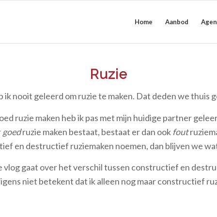
Home
Aanbod
Agen
Ruzie
eb ik nooit geleerd om ruzie te maken. Dat deden we thuis
oed ruzie maken heb ik pas met mijn huidige partner geleer
r
goed
ruzie maken bestaat, bestaat er dan ook
fout
ruziem
tief en destructief ruziemaken noemen, dan blijven we wat 
vlog gaat over het verschil tussen constructief en destru
igens niet betekent dat ik alleen nog maar constructief r