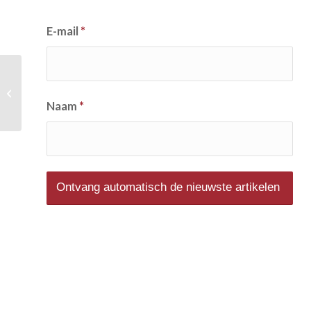
E-mail
*
Vlog over Zelfkritiek en
Zelfcompassie
Naam
*