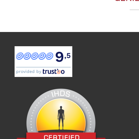
9
,5
provided by