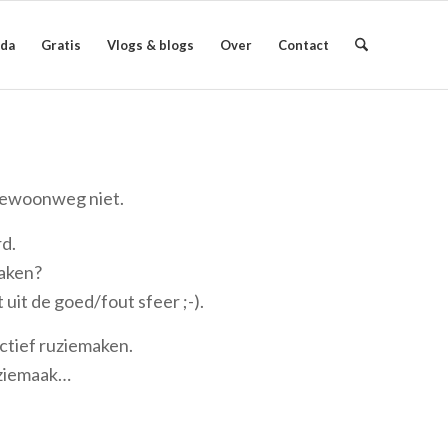
da
Gratis
Vlogs & blogs
Over
Contact
 gewoonweg niet.
d.
aken?
uit de goed/fout sfeer ;-).
ctief ruziemaken.
uziemaak…