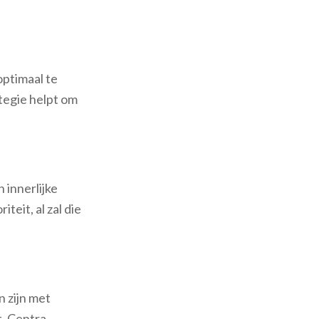
optimaal te
tegie helpt om
 innerlijke
iteit, al zal die
 zijn met
t. Centra