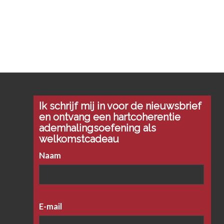
Ik schrijf mij in voor de nieuwsbrief
en ontvang een hartcoherentie
ademhalingsoefening als
welkomstcadeau
Naam
E-mail