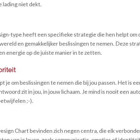
 lading niet dekt.
gn-type heeft een specifieke strategie die hen helpt om 
wereld en gemakkelijker beslissingen te nemen. Deze stra
 en energie op de juiste manier in te zetten.
riteit
lpt je om beslissingen te nemen die bij jou passen. Het is een
ntwoord zit in jou, in jouw lichaam. Je mind is nooit een autor
etwijfelen ;-).
sign Chart bevinden zich negen centra, die elk verbonden
ten van je leven, zoals communicatie, emoties of identitei