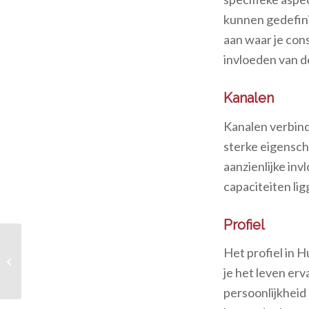
kunnen gedefini
aan waar je con
invloeden van d
Kanalen
Kanalen verbind
sterke eigensch
aanzienlijke inv
capaciteiten lig
Profiel
Het profiel in H
Voorjaarnieuws
je het leven erva
persoonlijkheid 