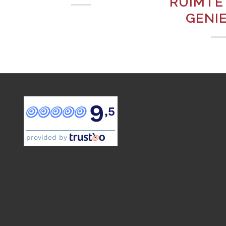
RUIMTE
GENI
9
,5
provided by