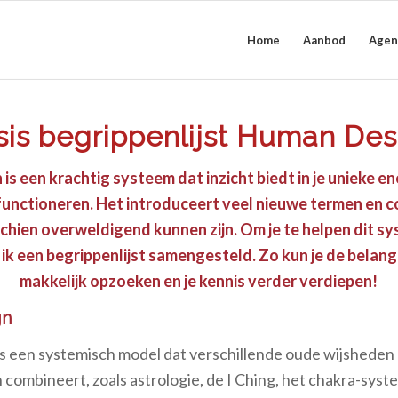
Home
Aanbod
Agen
sis begrippenlijst Human Des
s een krachtig systeem dat inzicht biedt in je unieke en
functioneren. Het introduceert veel nieuwe termen en co
chien overweldigend kunnen zijn. Om je te helpen dit s
 ik een begrippenlijst samengesteld. Zo kun je de belan
makkelijk opzoeken en je kennis verder verdiepen!
gn
s een systemisch model dat verschillende oude wijshede
ombineert, zoals astrologie, de I Ching, het chakra-syst