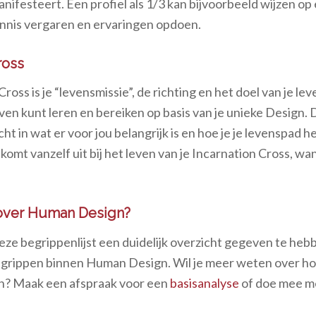
nifesteert. Een profiel als 1/3 kan bijvoorbeeld wijzen op
ennis vergaren en ervaringen opdoen.
ross
ross is je “levensmissie”, de richting en het doel van je lev
 leven kunt leren en bereiken op basis van je unieke Design.
cht in wat er voor jou belangrijk is en hoe je je levenspad h
omt vanzelf uit bij het leven van je Incarnation Cross, wan
over Human Design?
deze begrippenlijst een duidelijk overzicht gegeven te heb
egrippen binnen Human Design. Wil je meer weten over hoe
n? Maak een afspraak voor een
basisanalyse
of doe mee m