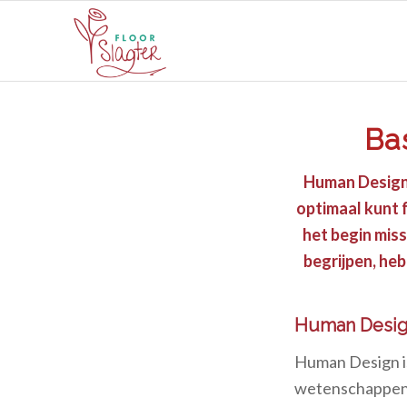
Ba
Human Design i
optimaal kunt 
het begin miss
begrijpen, heb
Human Desi
Human Design i
wetenschappen c