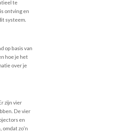
tieel te
is ontving en
dit systeem.
d op basis van
en hoe je het
atie over je
 zijn vier
bben. De vier
ojectors en
n, omdat zo’n