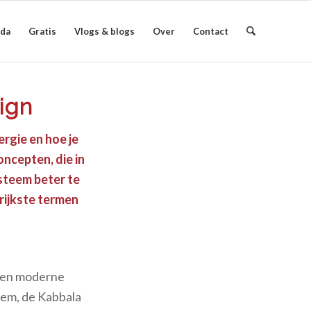
da
Gratis
Vlogs & blogs
Over
Contact
ign
ergie en hoe je
ncepten, die in
ysteem beter te
grijkste termen
n en moderne
eem, de Kabbala