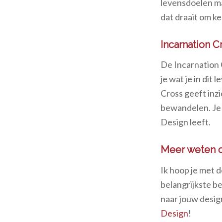
levensdoelen ma
dat draait om k
Incarnation C
De Incarnation C
je wat je in dit
Cross geeft inzi
bewandelen. Je k
Design leeft.
Meer weten 
Ik hoop je met 
belangrijkste b
naar jouw desig
Design
!