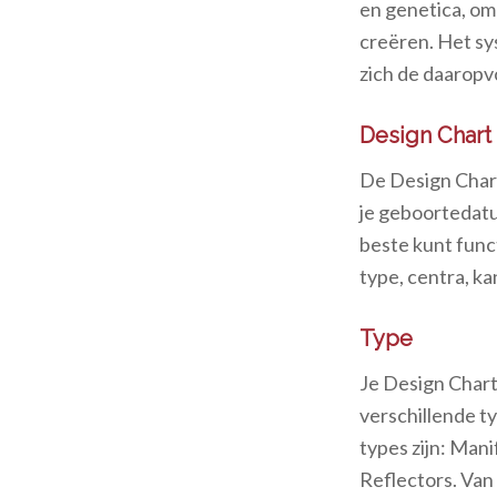
en genetica, om
creëren. Het sy
zich de daaropvo
Design Chart
De Design Chart
je geboortedatum
beste kunt func
type, centra, ka
Type
Je Design Chart
verschillende t
types zijn: Man
Reflectors. Van 