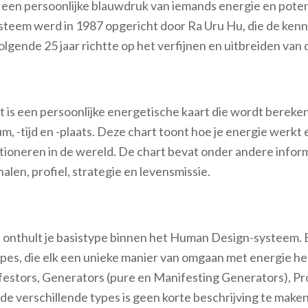
 een persoonlijke blauwdruk van iemands energie en poten
steem werd in 1987 opgericht door Ra Uru Hu, die de kenn
lgende 25 jaar richtte op het verfijnen en uitbreiden van 
 is een persoonlijke energetische kaart die wordt bereken
, -tijd en -plaats. Deze chart toont hoe je energie werkt 
tioneren in de wereld. De chart bevat onder andere inform
nalen, profiel, strategie en levensmissie.
 onthult je basistype binnen het Human Design-systeem. Er
ypes, die elk een unieke manier van omgaan met energie he
ifestors, Generators (pure en Manifesting Generators), Pr
de verschillende types is geen korte beschrijving te make