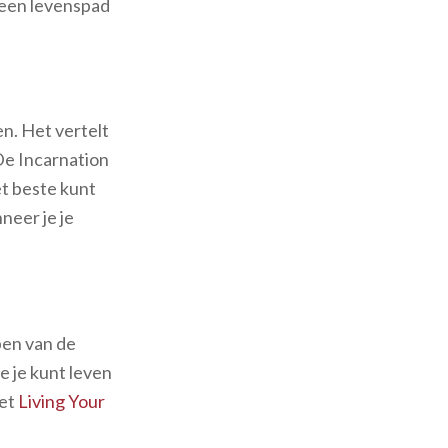
 een levenspad
en. Het vertelt
 De Incarnation
et beste kunt
neer je je
ben van de
 je kunt leven
et
Living Your