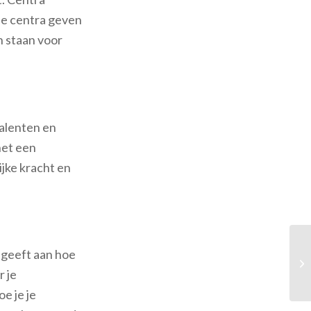
de centra geven
n staan voor
talenten en
het een
ijke kracht en
n geeft aan hoe
r je
e je je